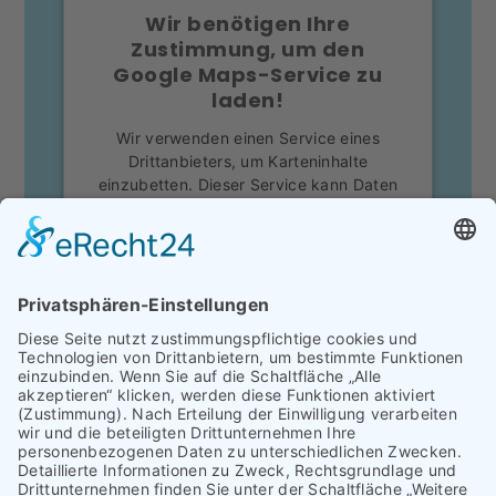
Wir benötigen Ihre
Zustimmung, um den
Google Maps-Service zu
laden!
Wir verwenden einen Service eines
Drittanbieters, um Karteninhalte
einzubetten. Dieser Service kann Daten
zu Ihren Aktivitäten sammeln. Bitte lesen
Sie die Details durch und stimmen Sie der
Nutzung des Service zu, um diese Karte
anzuzeigen.
Mehr Informationen
Akzeptieren
powered by
Usercentrics Consent
Management Platform
&
eRecht24