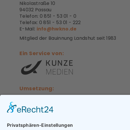
Nikolastraße 10
94032 Passau
Telefon: 0 851 - 53 01 - 0
Telefax: 0 851 - 53 01 - 222
E-Mail:
info@hwkno.de
Mitglied der Bauinnung Landshut seit 1983
Ein Service von:
Umsetzung:
SIGNUS media