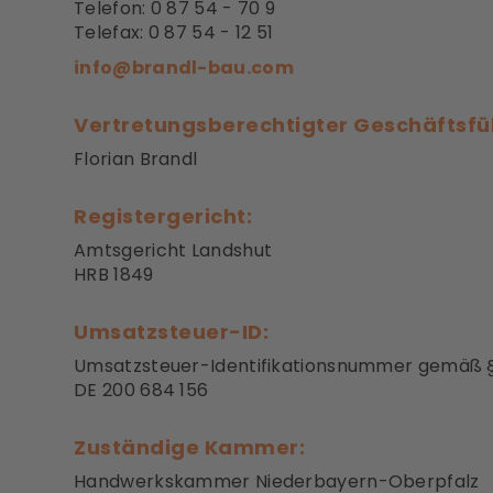
Telefon: 0 87 54 - 70 9
Telefax: 0 87 54 - 12 51
info@brandl-bau.com
Vertretungsberechtigter Geschäftsfü
Florian Brandl
Registergericht:
Amtsgericht Landshut
HRB 1849
Umsatzsteuer-ID:
Umsatzsteuer-Identifikationsnummer gemäß §
DE 200 684 156
Zuständige Kammer:
Handwerkskammer Niederbayern-Oberpfalz