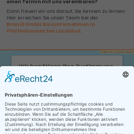
einen Termin mit uns vereinbaren?
Dann freuen wir uns darauf, Sie kennen zu lernen:
Hier erreichen Sie unser Team bei der
Brandl GmbH Bauunternehmen in
Pfeffenhausen bei Landshut
.
Wir benötigen Ihre Zustimmung,
um den Google Maps-Service zu
laden!
Wir verwenden einen Service eines
Drittanbieters, um Karteninhalte einzubetten.
Dieser Service kann Daten zu Ihren Aktivitäten
sammeln. Bitte lesen Sie die Details durch und
stimmen Sie der Nutzung des Service zu, um
diese Karte anzuzeigen.