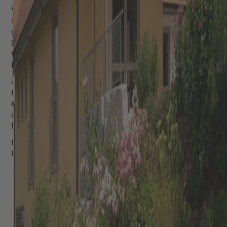
Wir führen Arbeiten am
Rohbau
aus und bei
Renovierungen
: Übertragen Sie uns jederzeit
gerne die Maurerarbeiten, die Beton- und
Stahlbetonarbeiten, die Erdarbeiten, die
Wärmedämmarbeiten und die Verputzarbeiten
bei Ihrem Neubau, Anbau oder Umbau.
Außerdem übernehmen wir für Sie die
Koordination unserer Arbeiten mit denen
anderer Gewerke – Sie erhalten alle Leistungen
aus einer Hand und müssen sich um nichts mehr
kümmern.
Enorm wichtig beim Bauen: eine durchdachte
Planung.