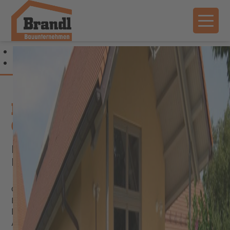
Previous
Next
Bauen mit der Brandl
GmbH bei Landshut
Ihr Bauunternehmen in
Pfeffenhausen
Gerne sind wir mit unserem Meisterbetrieb, der
Brandl GmbH Bauunternehmen in Pfeffenhausen
bei Landshut, Ihr zuverlässiger und erfahrener
Ansprechpartner rund um das Bauen.