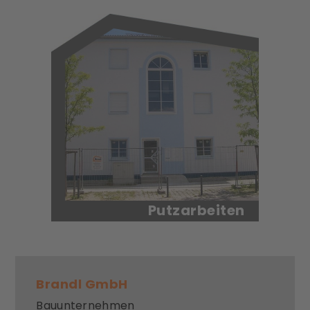
entscheidet zum großen Teil
über unsere Lebensqualität.
Mehr erfahren
Putzarbeiten
Erst mit dem Putzauftrag
wird aus dem Mauerwerk
eine funktionsfähige Wand.
Brandl GmbH
Mehr erfahren
Bauunternehmen